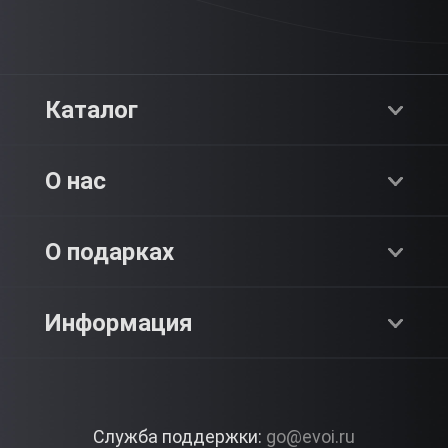
Каталог
Хиты продаж
О нас
Адреналин
О компании
О подарках
SPA & Красота
Блог
Как это работает?
Информация
Романтика
Работа
Отзывы
Что подарить?
Premium
Контакты
Служба поддержки:
go@evoi.ru
Вопросы и ответы