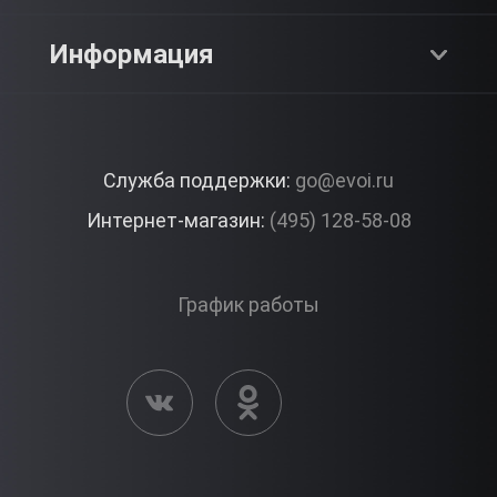
SPA & Красота
Блог
Как это работает?
Информация
Романтика
Работа
Отзывы
Что подарить?
Premium
Контакты
Служба поддержки:
go@evoi.ru
Вопросы и ответы
Корпоративные подарки
Интернет-магазин:
(495) 128-58-08
Доставка и Оплата
Правила ЭВО Импрэшнс
График работы
Публичная оферта
Активация сертификата