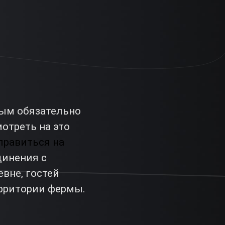
ным обязательно
отреть на это
правиться на
динения с
вне, гостей
ерритории фермы.