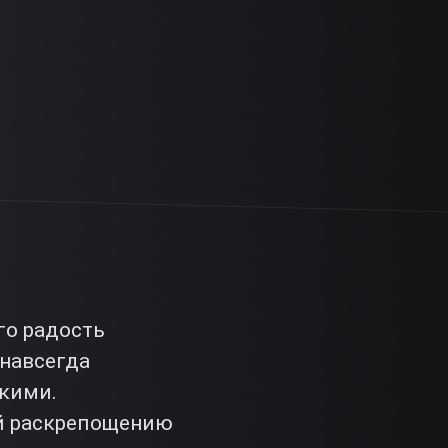
го радость
навсегда
зкими.
ий раскрепощению