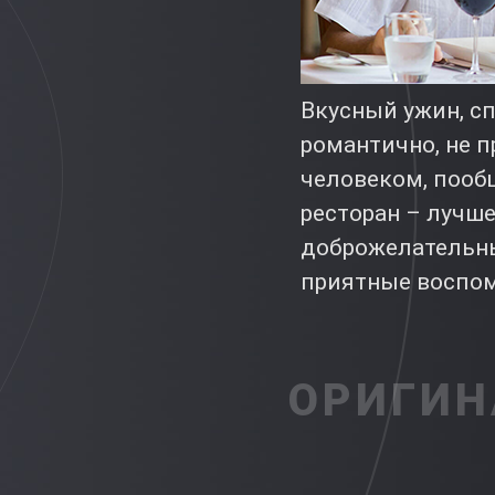
Вкусный ужин, с
романтично, не 
человеком, пооб
ресторан – лучше
доброжелательны
приятные воспо
ОРИГИН