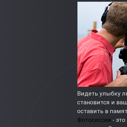
Видеть улыбку л
становится и ва
оставить в памя
Фотосессия
- эт