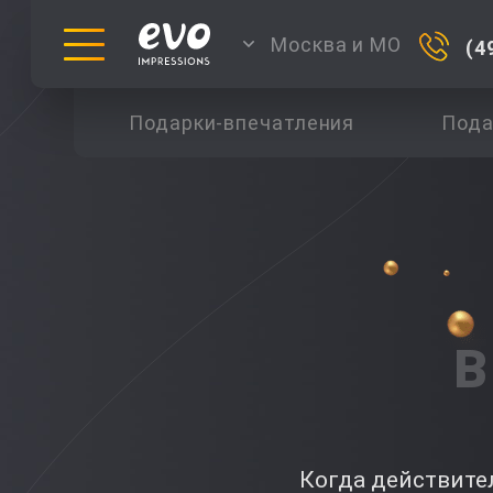
Москва и МО
(4
Подарки-впечатления
Пода
В
Когда действител