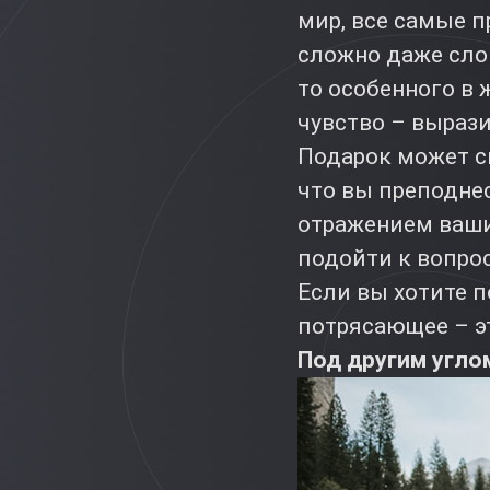
мир, все самые п
сложно даже сло
то особенного в
чувство – вырази
Подарок может ск
что вы преподне
отражением ваших
подойти к вопрос
Если вы хотите 
потрясающее – эт
Под другим угло