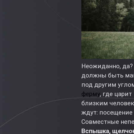
Неожиданно, да?
должны быть мак
под другим углом
ферму
, где цари
близким человеко
ждут: посещение 
Совместные непе
Вспышка, щелчок