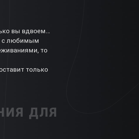
лько вы вдвоем…
не с любимым
еживаниями, то
оставит только
НИЯ ДЛЯ