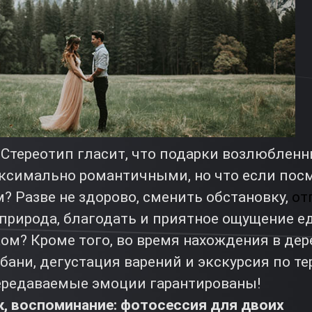
 Стереотип гласит, что подарки возлюблен
симально романтичными, но что если посм
? Разве не здорово, сменить обстановку,
от
т природа, благодать и приятное ощущение е
м? Кроме того, во время нахождения в дере
бани, дегустация варений и экскурсия по т
редаваемые эмоции гарантированы!
, воспоминание: фотосессия для двоих