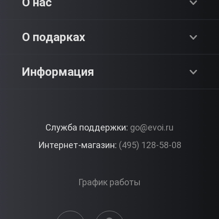
Хиты продаж
О нас
Адреналин
О компании
О подарках
SPA & Красота
Блог
Как это работает?
Информация
Романтика
Работа
Отзывы
Что подарить?
Premium
Контакты
Служба поддержки:
go@evoi.ru
Вопросы и ответы
Корпоративные подарки
Интернет-магазин:
(495) 128-58-08
Доставка и Оплата
Правила ЭВО Импрэшнс
График работы
Публичная оферта