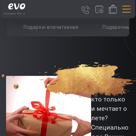
Москва и МО
Подарки-впечатления
Подарочные 
Что дарить
зимой
тем,
кто только
и мечтает о
лете?
Специально