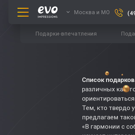
Москва и МО
(4
Подарки-впечатления
Пода
Список подарков
различных катег
ориентироваться
Тем, кто твердо 
предлагаем тако
«В гармонии с со