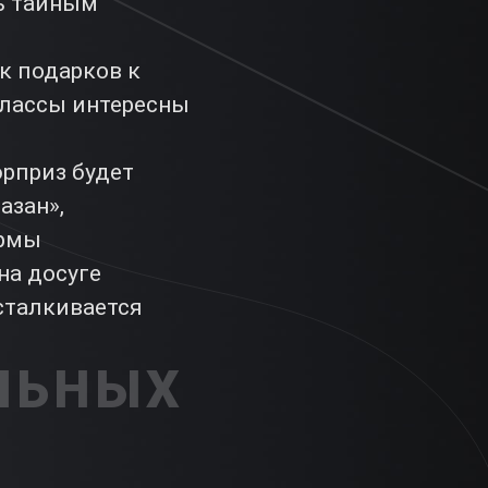
ь тайным
к подарков к
классы интересны
юрприз будет
азан»,
ормы
на досуге
сталкивается
ЛЬНЫХ