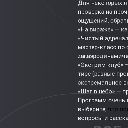
Для некоторых л
проверка на про
ощущений, обрат
«На вираже» — ка
«Чистый адренали
мастер-класс по ф
zar,аэродинамичес
«Экстрим клуб» 
тире (разные пр
экстремальное в
«Шаг в небо» — 
Программ очень 
выберите,
что по
вопросы и расск