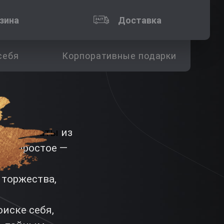
зина
Доставка
себя
Корпоративные подарки
ертификаты
из
мое простое —
 торжества,
оиске себя,