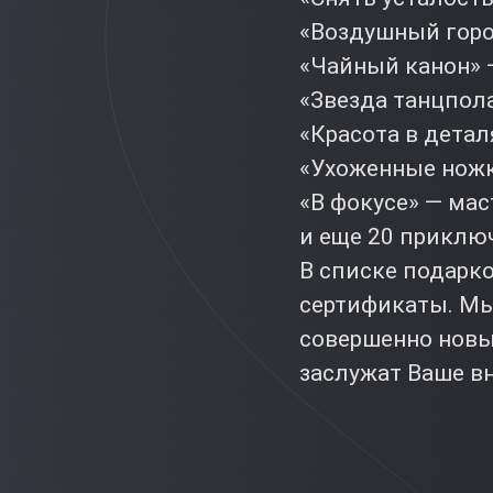
«Воздушный горо
«Чайный канон» —
«Звезда танцпола
«Красота в детал
«Ухоженные ножк
«В фокусе» — мас
и еще 20 приклю
В списке подарк
сертификаты. Мы
совершенно новы
заслужат Ваше в