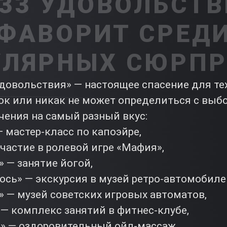
 33 УДОВОЛЬСТВ
ФАВОРИТ СРЕД
УЛЯРНЫХ СЮРПР
довольствия» — настоящее спасение для тех
ок или никак не может определиться с выбо
чения на самый разный вкус:
 мастер-класс по капоэйре,
участие в ролевой игре «Мафия»,
» — занятие йогой,
ось» — экскурсия в музей ретро-автомобиле
» — музей советских игровых автоматов,
— комплекс занятий в фитнес-клубе,
ь» — оздоровительный ойл-массаж,