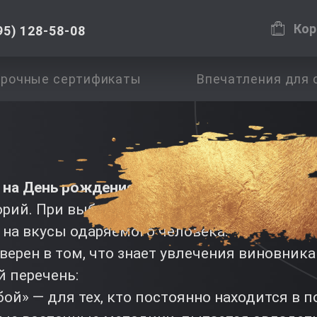
Кор
95) 128-58-08
рочные сертификаты
Впечатления для 
 на День рождения
включает
подарочные с
орий. При выборе наиболее подходящего са
 на вкусы одаряемого человека.
уверен в том, что знает увлечения виновника
й перечень:
бой» — для тех, кто постоянно находится в п