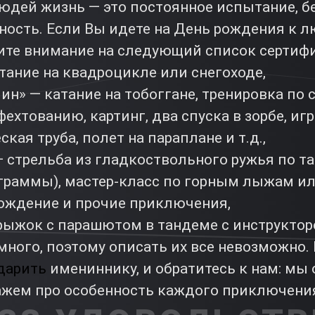
юдей жизнь — это постоянное испытание, б
чность. Если Вы идете на День рождения к 
ите внимание на следующий список сертифи
тание на квадроцикле или снегоходе,
н» — катание на тобоггане, тренировка по 
ехтованию, картинг, два спуска в зорбе, игр
кая труба, полет на параплане и т.д.,
— стрельба из гладкоствольного ружья по т
ограммы), мастер-класс по горным лыжам ил
ождение и прочие приключения,
прыжок с парашютом в тандеме с инструктор
много, поэтому описать их все невозможно.
дарить
имениннику, и обратитесь к нам: мы 
ажем про особенность каждого приключени