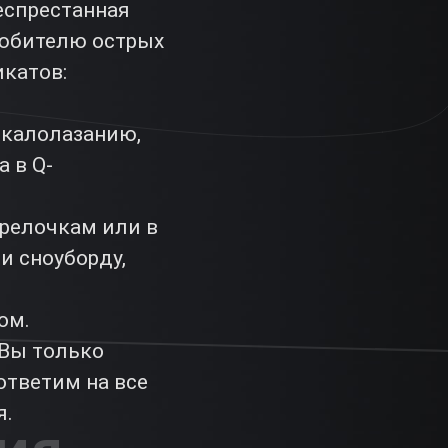
еспрестанная
любителю острых
катов:
скалолазанию,
а в Q-
арелочкам или в
и сноуборду,
ом.
 Вы только
ответим на все
я.