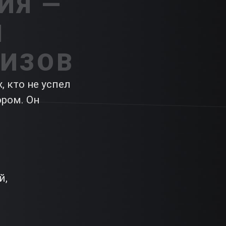
ИЯ —
И
ИЗОВ
, кто не успел
ром. Он
й,