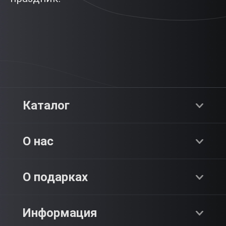
Каталог
Хиты продаж
О нас
Адреналин
О компании
О подарках
SPA & Красота
Блог
Как это работает?
Информация