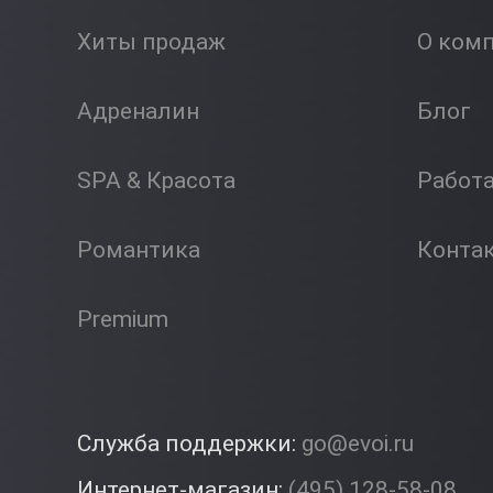
Хиты продаж
О ком
Адреналин
Блог
SPA & Красота
Работ
Романтика
Конта
Premium
Служба поддержки:
go@evoi.ru
Интернет-магазин:
(495) 128-58-08