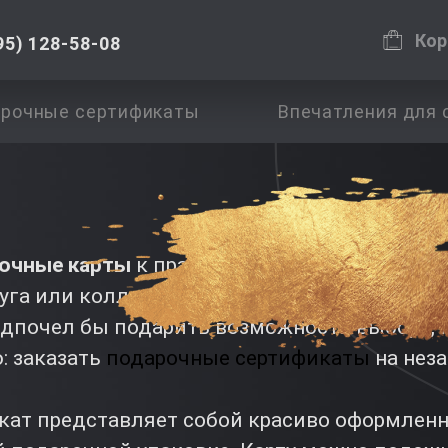
Кор
95) 128-58-08
рочные сертификаты
Впечатления для 
рочные карты
к празднику для близкого чел
уга или коллеги? Специально для тех, кто не
едпочел бы подарить возможность выбора,
: заказать
подарочные сертификаты
на нез
ат представляет собой красиво оформлен