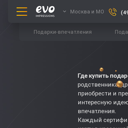
Москва и МО
(4
Подарки-впечатления
Пода
Где купить пода
родственника, др
приобрести и пр
интересную идею
впечатления.
Каждый сертифик