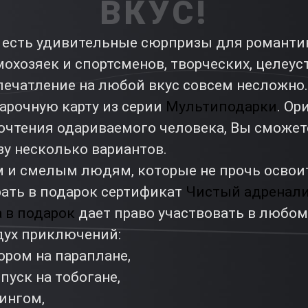
ВКУС!
 есть удивительные сюрпризы для романти
мохозяек и спортсменов, творческих, целеу
печатление на любой вкус совсем несложно.
арочную карту из серии
Мультиподарки
. Ор
почтения одариваемого человека, Вы сможет
зу несколько вариантов.
и смелым людям, которые не прочь освоить
ать в подарок сертификат
Чистый адренал
 в подарок
дает право участвовать в любом
ух приключений:
ором на параплане,
уск на тобогане,
ингом,