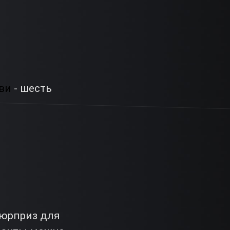
ви
- шесть
сюрприз для