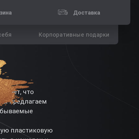
зина
Доставка
себя
Корпоративные подарки
овека,
 знает, что
 мы предлагаем
абываемые
ную пластиковую