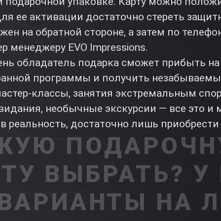
й подарочной упаковке. Карту можно полож
Для ее активации достаточно стереть защит
ен на обратной стороне, а затем по телефо
р менеджеру EVO Impressions.
ень обладатель подарка сможет прибыть на
анной программы и получить незабываемы
астер-классы, занятия экстремальным спор
видания, необычные экскурсии — все это и 
в реальность, достаточно лишь приобрести 
КУЮ ПОДАРОЧ
ТУ ВЫБРАТЬ? У
 ВАРИАНТЫ НА 