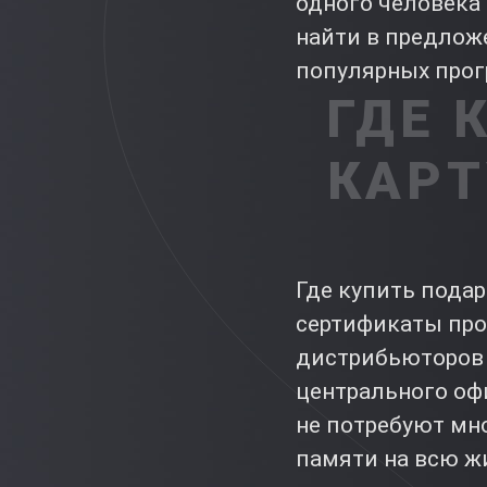
одного человека 
найти в предло
популярных прог
ГДЕ 
КАРТ
Где купить пода
сертификаты пр
дистрибьюторов E
центрального офи
не потребуют мно
памяти на всю ж