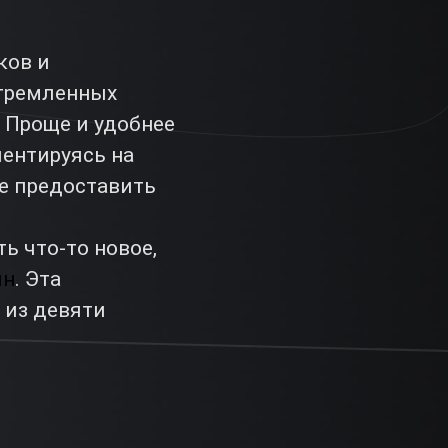
ков и
стремленных
 Проще и удобнее
иентируясь на
е предоставить
 что-то новое,
ин
. Эта
 из девяти