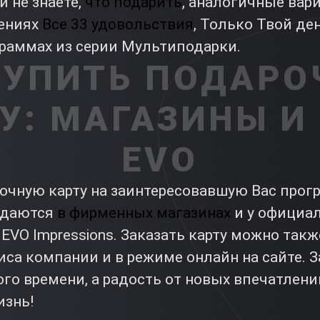
и не знаете,
что подарить
, аналогичные ва
жениях
Все 33 удовольствия
, Только Твой де
раммах из серии Мультиподарки.
КУПИТЬ ПОДАР
У: МАГАЗИНЫ И
EVO
рочную карту на заинтересовавшую Вас про
одаются
в фирменных магазинах
и у официа
VO Impressions. Заказать карту можно такж
са компании и в режиме онлайн на сайте. З
го времени, а радость от новых впечатлени
изнь!