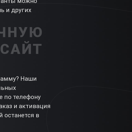
рианты можно
нь и других
ОЧНУЮ
 САЙТ
грамму? Наши
льных
е по телефону
аказ и активация
й останется в