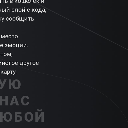
ить в кошелек и
ный слой с кода,
ну сообщить
 место
е эмоции.
том,
многое другое
карту.
НУЮ
 НАС
ЛЮБОЙ