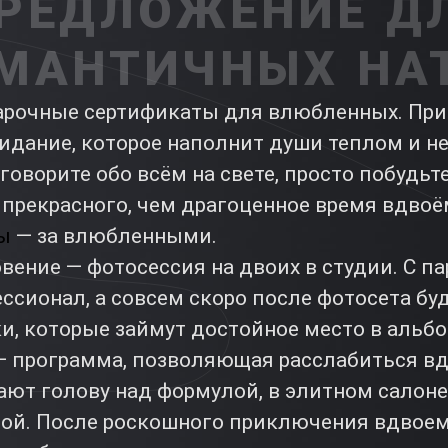
РЕДЛОЖЕНИЕ Д
МАНТИЧНЫХ НА
арочные сертификаты для влюбленных. Пр
идание, которое наполнит души теплом и н
говорите обо всём на свете, просто побудьт
 прекрасного, чем драгоценное время вдвоё
ы
— за влюбленными.
вение — фотосессия на двоих в студии. С п
ссионал, а совсем скоро после фотосета бу
и, которые займут достойное место в альб
 программа, позволяющая расслабиться вд
ют голову над формулой, в элитном салоне
ной. После роскошного приключения вдво