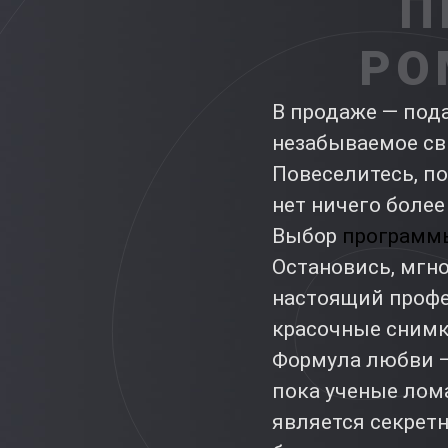
П
РО
В продаже — под
незабываемое св
Повеселитесь, по
нет ничего более
Выбор
программ
Остановись, мгно
настоящий профе
красочные снимк
Формула любви —
пока ученые лома
является секрет