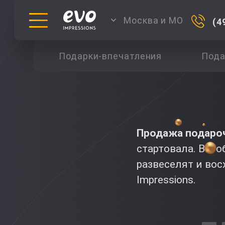
Москва и МО
(4
Подарки-впечатления
Пода
Продажа подаро
стартовала. Вы о
развеселят и вос
Impressions.