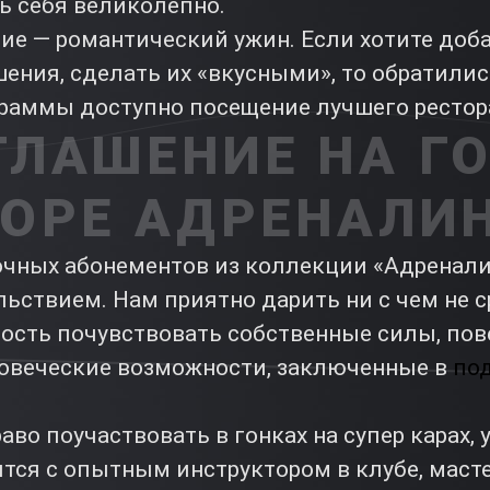
ь себя великолепно.
ие — романтический ужин. Если хотите доб
ения, сделать их «вкусными», то обратились
граммы доступно посещение лучшего рестор
ГЛАШЕНИЕ НА ГО
ОРЕ АДРЕНАЛИ
чных абонементов из коллекции «Адренали
ьствием. Нам приятно дарить ни с чем не 
ость почувствовать собственные силы, пов
овеческие возможности, заключенные в
по
аво поучаствовать в гонках на супер карах, 
тся с опытным инструктором в клубе, масте