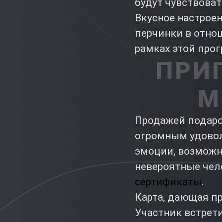
будут чувствоват
Вкусное настроен
перчинки в отнош
рамках этой про
ПРИ
М
Продажей подаро
огромным удовол
эмоции, возможн
невероятные чел
сертификаты
.
Карта, дающая пр
Участник встрети