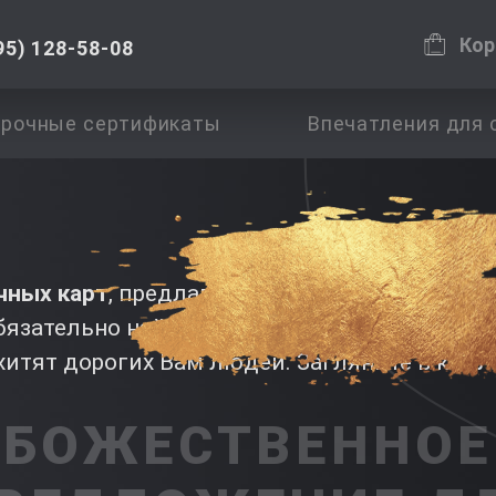
Кор
95) 128-58-08
рочные сертификаты
Впечатления для 
чных карт
, предлагающих эксклюзивные п
бязательно найдете те сюрпризы, которые у
хитят дорогих Вам людей. Загляните в кол
БОЖЕСТВЕННОЕ