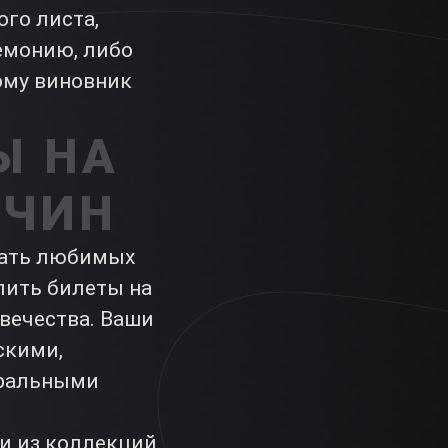
го листа,
емонию, либо
тому виновник
Ы НА
ЖЧИН
овать любимых
пить билеты на
вечества. Ваши
скими,
уральными
и из коллекций