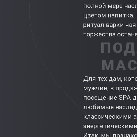
полной мере нас
цветом напитка.
ритуал варки чая
торжества остане
ПОД
МАС
Для тех дам, кот
мужчин, в прода
посещение SPA д
любимые наслад
классическими 
энергетическим
Итак, мы познак