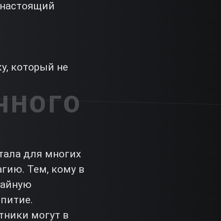
 настоящий
у, который не
ЧНОГО
тала для многих
гию. Тем, кому в
чайную
епитие.
тники могут в