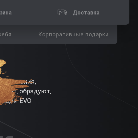
зина
Доставка
себя
Корпоративные подарки
риключения,
дивят, обрадуют,
лекции EVO