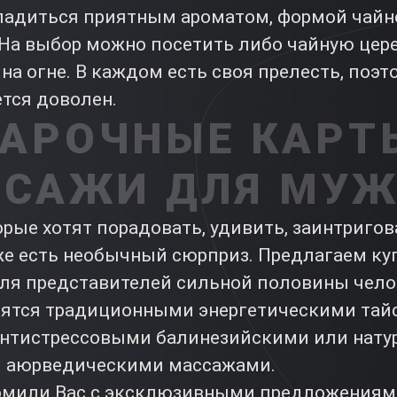
ладиться приятным ароматом, формой чайно
 На выбор можно посетить либо чайную цер
 на огне. В каждом есть своя прелесть, поэ
тся доволен.
АРОЧНЫЕ КАРТ
САЖИ ДЛЯ МУ
орые хотят порадовать, удивить, заинтриг
же есть необычный сюрприз. Предлагаем ку
ля представителей сильной половины чело
ятся традиционными энергетическими тай
антистрессовыми балинезийскими или нат
и аюрведическими массажами.
омили Вас с эксклюзивными предложениям