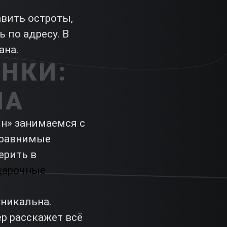
авить остроты,
 по адресу. В
ана.
НКИ:
НА
н» занимаемся с
сравнимые
ерить в
дарочные
уникальна.
р расскажет всё