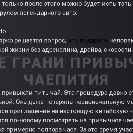
И только после этого можно будет испытать
рулем легендарного авто:
do.
 ярко решается вопрос,
что подарить
человек
ей жизни без адреналина, драйва, скорости.
Е ГРАНИ ПРИВЫ
ЧАЕПИТИЯ
привыкли пить чай. Эта процедура давно с
ьной. Она даже потеряла первоначальную ма
тся приглашение на настоящую китайскую 
тся по-новому посмотреть на привычное ча
 примерно полтора часа. За это время учас