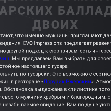
АРСКИХ БАЛЛА
ДВОИХ
тают, что именно мужчины приглашают да
идания. EVO Impressions предлагает развеят
но другой подход к сюрпризам, есть интере
жчин
. Мы предлагаем Вам выбрать для свое
стойное настоящего гусара.
ульнуть по-гусарски. Это возможно с серти
ин в ресторане «
Поручик Ржевский
». Атмо
. Обстановка выдержана в стилистике того
е своего мужчину храбрым и благородным, 
на незабываемое свидание! Вам по душе уют