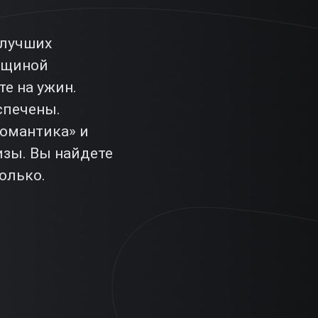
 лучших
овщиной
е на ужин.
спечены.
Романтика» и
изы. Вы найдете
олько.