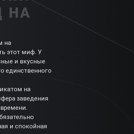
Д НА
м на
ь этот миф. У
сные и вкусные
го единственного
фикатом на
сфера заведения
 времени.
обязательно
ная и спокойная