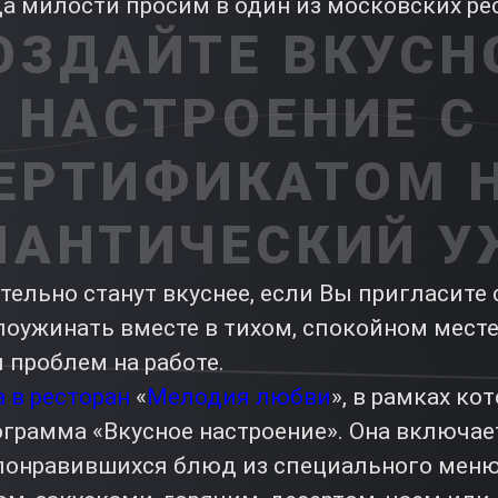
да милости просим в один из московских ре
ОЗДАЙТЕ ВКУСН
НАСТРОЕНИЕ С
ЕРТИФИКАТОМ 
МАНТИЧЕСКИЙ У
тельно станут вкуснее, если Вы пригласит
оужинать вместе в тихом, спокойном месте.
и проблем на работе.
 в ресторан
«
Мелодия любви
», в рамках ко
грамма «Вкусное настроение». Она включае
 понравившихся блюд из специального меню