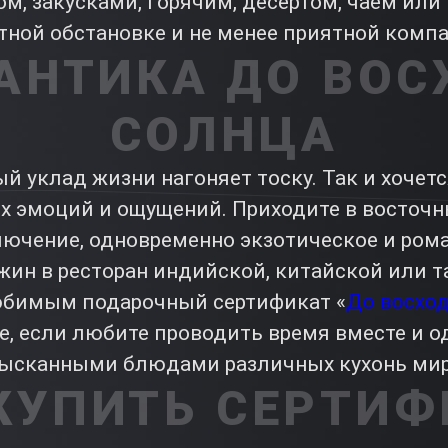
м, закусками, горячим, десертом, чаем или 
ятной обстановке и не менее приятной комп
АНТИКА ДО ВОС
СОЛНЦА
 уклад жизни нагоняет тоску. Так и хочетс
х эмоций и ощущений. Приходите в восточн
ючение, одновременно экзотическое и рома
ин в ресторан индийской, китайской или т
юбимым подарочный сертификат «
До восход
е, если любите проводить время вместе и 
ысканными блюдами различных кухонь мир
 КУПИТЬ СЕРТИФ