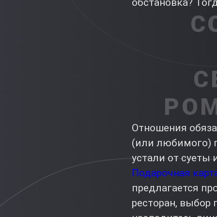
обстановка? Тог
С
С
РО
Отношения обяза
(или любимого) п
устали от суеты 
Подарочная карта
предлагается про
ресторан, выбор