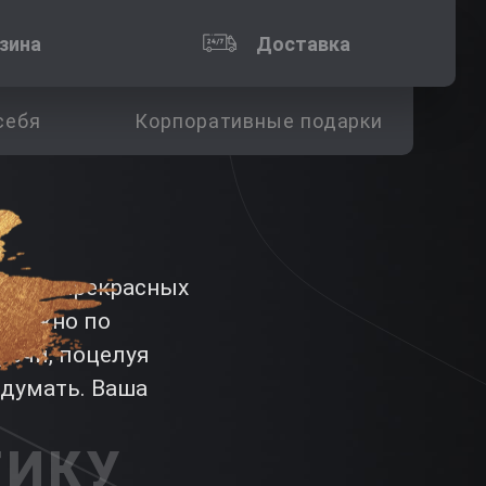
зина
Доставка
себя
Корпоративные подарки
к для прекрасных
е можно по
речи, поцелуя
идумать. Ваша
ТИКУ