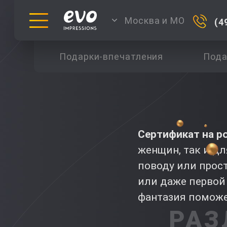
Москва и МО
(4
Подарки-впечатления
Пода
Сертификат на р
женщин, так и д
поводу или прост
или даже первой 
фантазия поможе
РАЗ