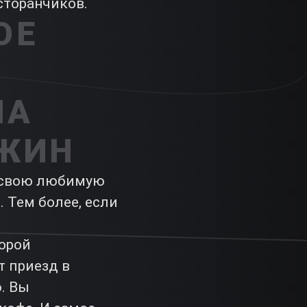
сторанчиков.
ОЕ
НА
ЖИН
е свою любимую
 Тем более, если
торой
т приезд в
. Вы