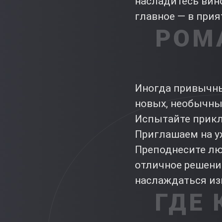
насладитесь вино
главное — в при
РОМ
Иногда привычный
новых, необычны
Испытайте прикл
Приглашаем на уж
Преподнесите л
отличное решени
наслаждаться из
ГДЕ