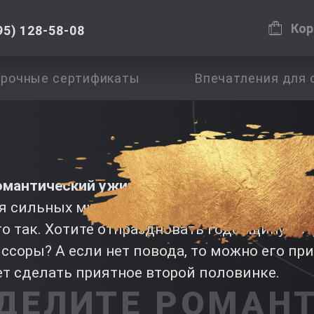
Кор
95) 128-58-08
рочные сертификаты
Впечатления для 
омантический ужин
— приятный сюрприз ка
ля сильных мужчин. Пригласить на свидани
о так. Хотите отпраздновать годовщину вст
ссоры? А если нет повода, то можно его пр
т сделать приятное второй половинке.
ДЕЛИТЕ РОМАН