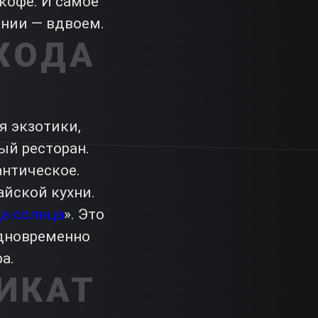
кофе. И самое
ании — вдвоем.
ХОДА
я экзотики,
ый ресторан.
нтическое.
айской кухни.
а солнца
». Это
одновременно
а.
ИКАТ