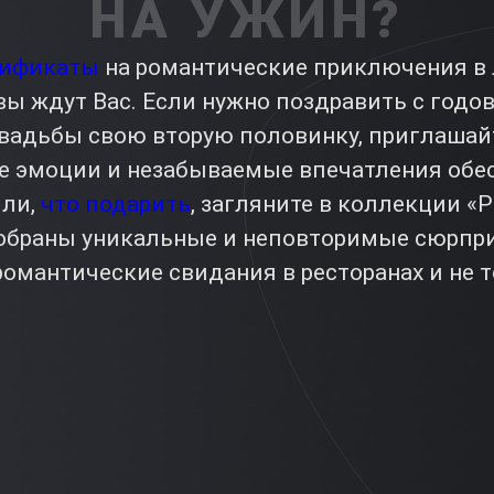
НА УЖИН?
тификаты
на романтические приключения в
вы ждут Вас. Если нужно поздравить с год
вадьбы свою вторую половинку, приглашайт
е эмоции и незабываемые впечатления обе
или,
что подарить
, загляните в коллекции «
 собраны уникальные и неповторимые сюрпр
омантические свидания в ресторанах и не т