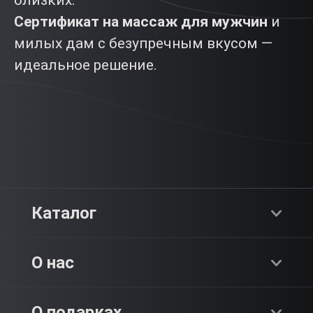
близких.
Сертификат на массаж для мужчин
и
милых дам с безупречным вкусом —
идеальное решение.
Каталог
Хиты продаж
О нас
Адреналин
О компании
О подарках