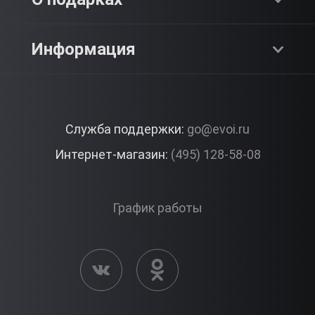
SPA & Красота
Блог
Как это работает?
Информация
Романтика
Работа
Отзывы
Что подарить?
Premium
Контакты
Служба поддержки:
go@evoi.ru
Вопросы и ответы
Корпоративные подарки
Интернет-магазин:
(495) 128-58-08
Доставка и Оплата
Правила ЭВО Импрэшнс
График работы
Публичная оферта
Активация сертификата