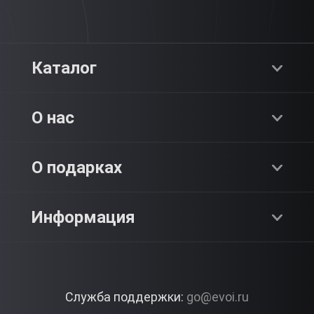
Каталог
Хиты продаж
О нас
Адреналин
О компании
О подарках
SPA & Красота
Блог
Как это работает?
Информация
Романтика
Работа
Отзывы
Что подарить?
Premium
Контакты
Служба поддержки:
go@evoi.ru
Вопросы и ответы
Корпоративные подарки